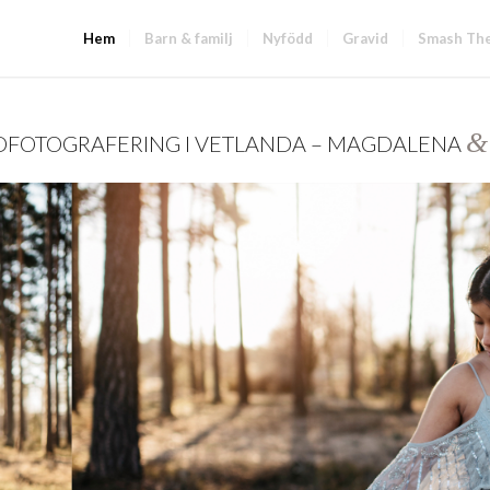
Hem
Barn & familj
Nyfödd
Gravid
Smash Th
&
DFOTOGRAFERING I VETLANDA – MAGDALENA