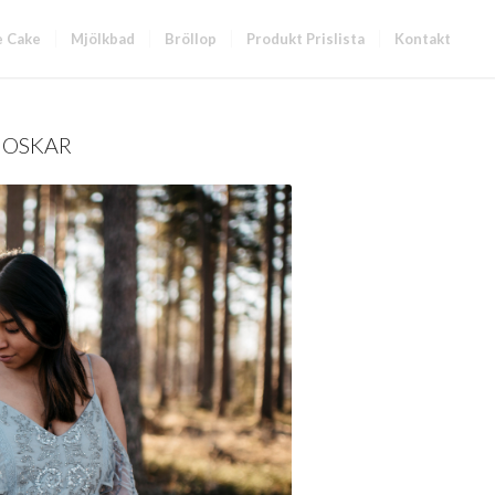
e Cake
Mjölkbad
Bröllop
Produkt Prislista
Kontakt
OSKAR